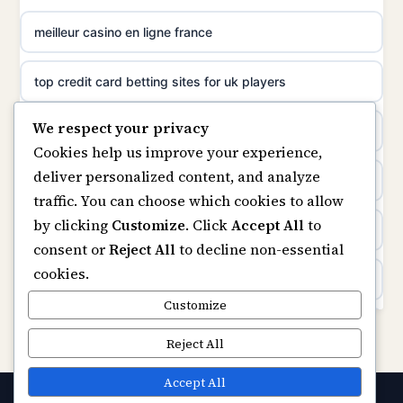
uusimmat nettikasinot
meilleur casino en ligne france
non gamstop casinos
meilleur casino en ligne
top credit card betting sites for uk players
non gamstop casinos
sazkove kancelare cr
We respect your privacy
best bitcoin casino
non gamstop casinos
Cookies help us improve your experience,
sázkové kanceláře
deliver personalized content, and analyze
online casinos
traffic. You can choose which cookies to allow
online casino cz
by clicking
Customize
. Click
Accept All
to
casino not on gamstop
consent or
Reject All
to decline non-essential
casino online
cookies.
casinos not on gamstop
zahraniční online casino
Customize
Kèo Nhà Cái
Reject All
online casino zonder cruks
https://keonhacai5.ae.org/
Accept All
gokken zonder cruks