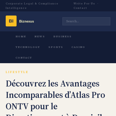
Corporate Legal & Compliance
Write For Us
·
Intelligence
Contact
HOME
NEWS
BUSINESS
TECHNOLOGY
SPORTS
CASINO
CONTACT
LIFESTYLE
Découvrez les Avantages
Incomparables d’Atlas Pro
ONTV pour le