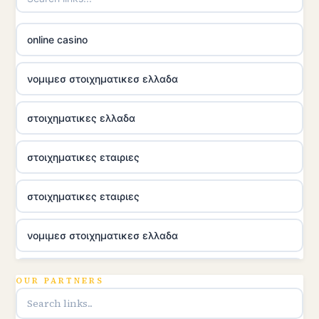
online casino
νομιμεσ στοιχηματικεσ ελλαδα
στοιχηματικες ελλαδα
στοιχηματικες εταιριες
στοιχηματικες εταιριες
νομιμεσ στοιχηματικεσ ελλαδα
utländska casino
OUR PARTNERS
online casina u hrvatskoj