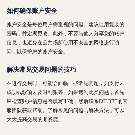
如何确保账户安全
账户安全是每位用户需重视的问题。建议使用复杂的
密码，并定期更改。此外，不要与他人分享您的账户
信息，也避免在公共场所使用不安全的网络进行访
问，以保护您的账户安全。
解决常见交易问题的技巧
在进行交易时，可能会面临一些常见问题，如支付未
成功或款项未及时到账等。如果遇到此类问题，首先
应检查账户信息是否填写正确，然后联系ECLBET的客
服团队获取帮助。了解常见的问题与解决方法，可以
大大提高交易的顺畅度。