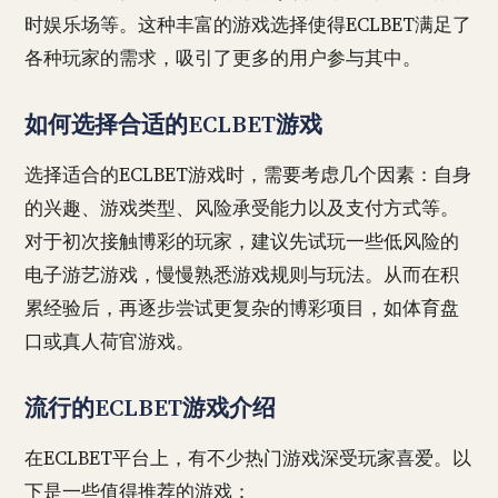
时娱乐场等。这种丰富的游戏选择使得ECLBET满足了
各种玩家的需求，吸引了更多的用户参与其中。
如何选择合适的ECLBET游戏
选择适合的ECLBET游戏时，需要考虑几个因素：自身
的兴趣、游戏类型、风险承受能力以及支付方式等。
对于初次接触博彩的玩家，建议先试玩一些低风险的
电子游艺游戏，慢慢熟悉游戏规则与玩法。从而在积
累经验后，再逐步尝试更复杂的博彩项目，如体育盘
口或真人荷官游戏。
流行的ECLBET游戏介绍
在ECLBET平台上，有不少热门游戏深受玩家喜爱。以
下是一些值得推荐的游戏：