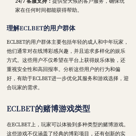
24/7 客服支持：
提供全天候的客户服务，确保玩
家在任何时间都能获得帮助。
理解ECLBET的用户群体
ECLBET的用户群体主要包括年轻的成人和中年玩家，
他们通常对在线博彩感兴趣，并且追求多样化的娱乐
方式。这些用户不仅希望在平台上获得娱乐体验，还
重视安全性和高回报率。分析这些用户的行为和偏
好，有助于ECLBET进一步优化其服务和游戏选择，迎
合玩家的需求。
ECLBET的赌博游戏类型
在ECLBET上，玩家可以体验到多种类型的赌博游戏。
这些游戏不仅涵盖了经典的博彩项目，还有创新的实