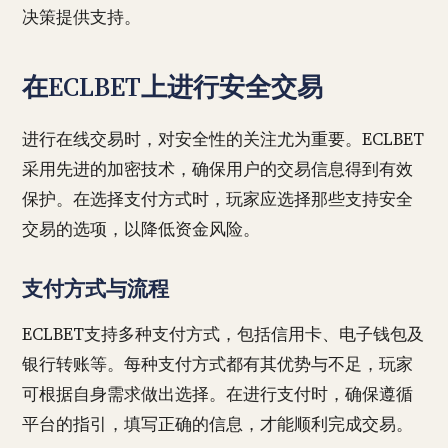
决策提供支持。
在ECLBET上进行安全交易
进行在线交易时，对安全性的关注尤为重要。ECLBET
采用先进的加密技术，确保用户的交易信息得到有效
保护。在选择支付方式时，玩家应选择那些支持安全
交易的选项，以降低资金风险。
支付方式与流程
ECLBET支持多种支付方式，包括信用卡、电子钱包及
银行转账等。每种支付方式都有其优势与不足，玩家
可根据自身需求做出选择。在进行支付时，确保遵循
平台的指引，填写正确的信息，才能顺利完成交易。