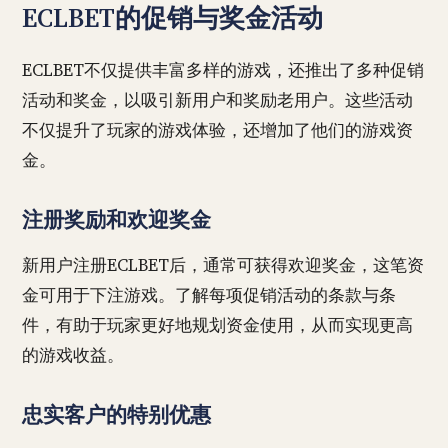
ECLBET的促销与奖金活动
ECLBET不仅提供丰富多样的游戏，还推出了多种促销
活动和奖金，以吸引新用户和奖励老用户。这些活动
不仅提升了玩家的游戏体验，还增加了他们的游戏资
金。
注册奖励和欢迎奖金
新用户注册ECLBET后，通常可获得欢迎奖金，这笔资
金可用于下注游戏。了解每项促销活动的条款与条
件，有助于玩家更好地规划资金使用，从而实现更高
的游戏收益。
忠实客户的特别优惠