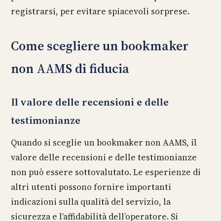
registrarsi, per evitare spiacevoli sorprese.
Come scegliere un bookmaker
non AAMS di fiducia
Il valore delle recensioni e delle
testimonianze
Quando si sceglie un bookmaker non AAMS, il
valore delle recensioni e delle testimonianze
non può essere sottovalutato. Le esperienze di
altri utenti possono fornire importanti
indicazioni sulla qualità del servizio, la
sicurezza e l’affidabilità dell’operatore. Si