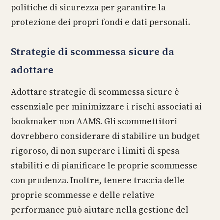
politiche di sicurezza per garantire la
protezione dei propri fondi e dati personali.
Strategie di scommessa sicure da
adottare
Adottare strategie di scommessa sicure è
essenziale per minimizzare i rischi associati ai
bookmaker non AAMS. Gli scommettitori
dovrebbero considerare di stabilire un budget
rigoroso, di non superare i limiti di spesa
stabiliti e di pianificare le proprie scommesse
con prudenza. Inoltre, tenere traccia delle
proprie scommesse e delle relative
performance può aiutare nella gestione del