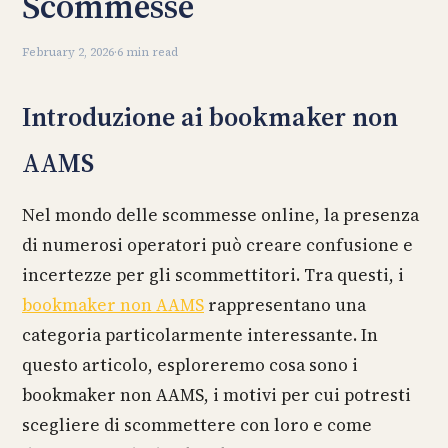
Scommesse
February 2, 2026
·
6 min read
Introduzione ai bookmaker non
AAMS
Nel mondo delle scommesse online, la presenza
di numerosi operatori può creare confusione e
incertezze per gli scommettitori. Tra questi, i
bookmaker non AAMS
rappresentano una
categoria particolarmente interessante. In
questo articolo, esploreremo cosa sono i
bookmaker non AAMS, i motivi per cui potresti
scegliere di scommettere con loro e come