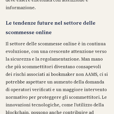
deve essere effettuata con attenzione e
informazione.
Le tendenze future nel settore delle
scommesse online
Il settore delle scommesse online è in continua
evoluzione, con una crescente attenzione verso
la sicurezza e la regolamentazione. Man mano
che più scommettitori diventano consapevoli
dei rischi associati ai bookmaker non AAMS, ci si
potrebbe aspettare un aumento della domanda
di operatori verificati e un maggiore intervento
normativo per proteggere gli scommettitori. Le
innovazioni tecnologiche, come l’utilizzo della
blockchain, possono anche contribuire ad