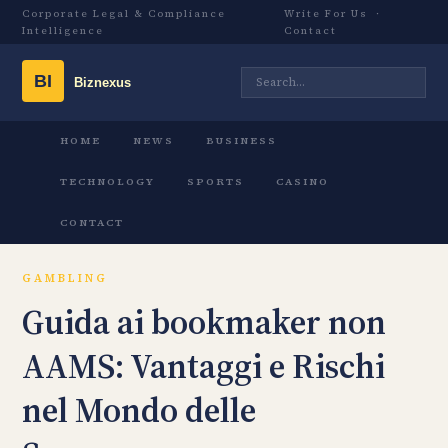
Corporate Legal & Compliance
Write For Us
·
Intelligence
Contact
HOME
NEWS
BUSINESS
TECHNOLOGY
SPORTS
CASINO
CONTACT
GAMBLING
Guida ai bookmaker non
AAMS: Vantaggi e Rischi
nel Mondo delle