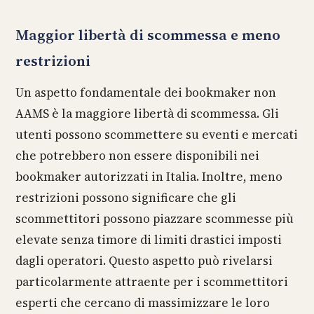
Maggior libertà di scommessa e meno
restrizioni
Un aspetto fondamentale dei bookmaker non
AAMS è la maggiore libertà di scommessa. Gli
utenti possono scommettere su eventi e mercati
che potrebbero non essere disponibili nei
bookmaker autorizzati in Italia. Inoltre, meno
restrizioni possono significare che gli
scommettitori possono piazzare scommesse più
elevate senza timore di limiti drastici imposti
dagli operatori. Questo aspetto può rivelarsi
particolarmente attraente per i scommettitori
esperti che cercano di massimizzare le loro