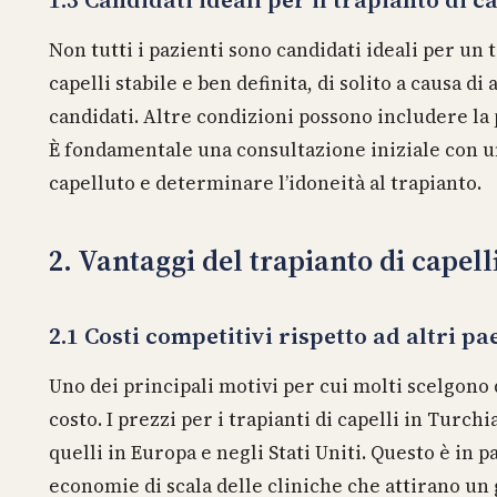
Non tutti i pazienti sono candidati ideali per un 
capelli stabile e ben definita, di solito a causa d
candidati. Altre condizioni possono includere la p
È fondamentale una consultazione iniziale con u
capelluto e determinare l’idoneità al trapianto.
2. Vantaggi del trapianto di capell
2.1 Costi competitivi rispetto ad altri pa
Uno dei principali motivi per cui molti scelgono 
costo. I prezzi per i trapianti di capelli in Turch
quelli in Europa e negli Stati Uniti. Questo è in p
economie di scala delle cliniche che attirano un