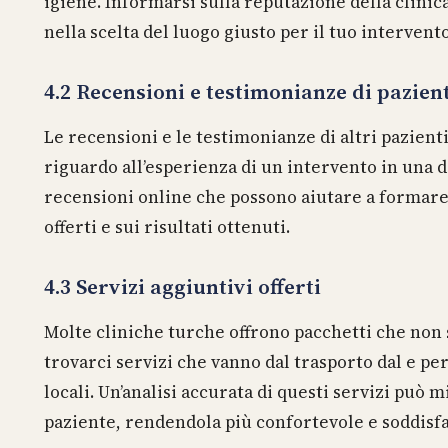
igiene. Informarsi sulla reputazione della clinica
nella scelta del luogo giusto per il tuo intervento
4.2 Recensioni e testimonianze di pazien
Le recensioni e le testimonianze di altri pazien
riguardo all’esperienza di un intervento in una d
recensioni online che possono aiutare a formare 
offerti e sui risultati ottenuti.
4.3 Servizi aggiuntivi offerti
Molte cliniche turche offrono pacchetti che non si
trovarci servizi che vanno dal trasporto dal e per
locali. Un’analisi accurata di questi servizi può
paziente, rendendola più confortevole e soddisf