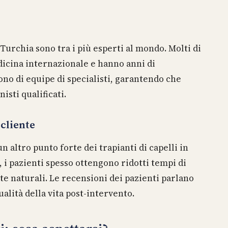
n Turchia sono tra i più esperti al mondo. Molti di
icina internazionale e hanno anni di
ono di equipe di specialisti, garantendo che
isti qualificati.
 cliente
n altro punto forte dei trapianti di capelli in
i pazienti spesso ottengono ridotti tempi di
 naturali. Le recensioni dei pazienti parlano
alità della vita post-intervento.