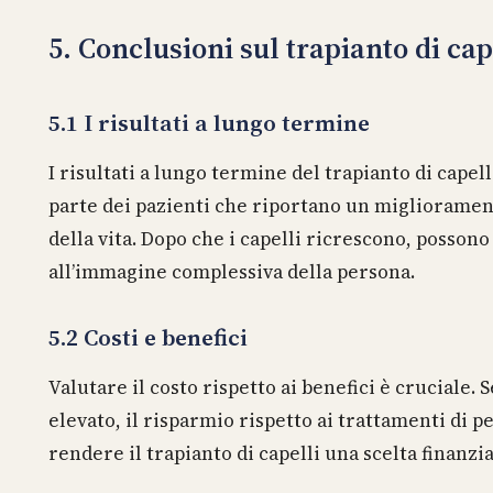
5. Conclusioni sul trapianto di cap
5.1 I risultati a lungo termine
I risultati a lungo termine del trapianto di capel
parte dei pazienti che riportano un miglioramento
della vita. Dopo che i capelli ricrescono, posso
all’immagine complessiva della persona.
5.2 Costi e benefici
Valutare il costo rispetto ai benefici è cruciale
elevato, il risparmio rispetto ai trattamenti di p
rendere il trapianto di capelli una scelta finanz